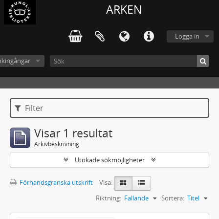
ARKEN
Logga in
ökingångar
Filter
Visar 1 resultat
Arkivbeskrivning
Utökade sökmöjligheter
Förhandsgranska utskrift
Visa:
Riktning:
Fallande
Sortera:
Titel