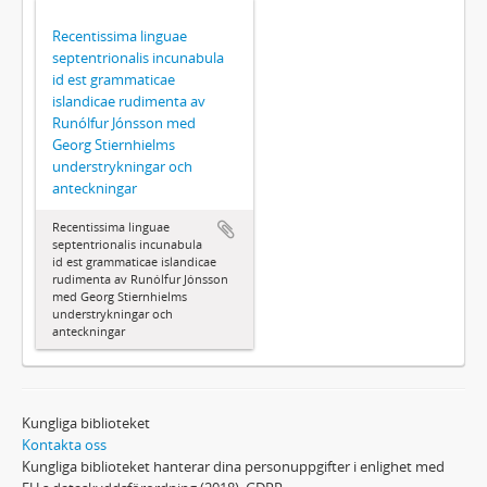
Recentissima linguae
septentrionalis incunabula
id est grammaticae
islandicae rudimenta av
Runólfur Jónsson med
Georg Stiernhielms
understrykningar och
anteckningar
Recentissima linguae
septentrionalis incunabula
id est grammaticae islandicae
rudimenta av Runólfur Jónsson
med Georg Stiernhielms
understrykningar och
anteckningar
Kungliga biblioteket
Kontakta oss
Kungliga biblioteket hanterar dina personuppgifter i enlighet med