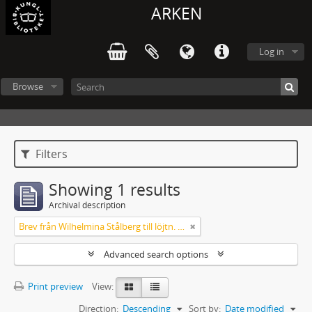
ARKEN
Log in
Browse
Filters
Showing 1 results
Archival description
Brev från Wilhelmina Stålberg till löjtn. Ridderstad 1857
Advanced search options
Print preview
View:
Direction:
Descending
Sort by:
Date modified