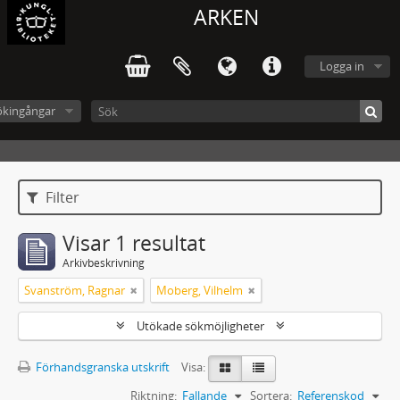
ARKEN
Logga in
ökingångar
Filter
Visar 1 resultat
Arkivbeskrivning
Svanström, Ragnar
Moberg, Vilhelm
Utökade sökmöjligheter
Förhandsgranska utskrift
Visa:
Riktning:
Fallande
Sortera:
Referenskod