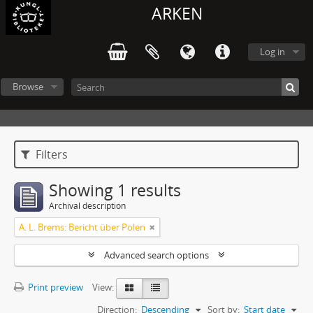
ARKEN
Log in
Browse
Filters
Showing 1 results
Archival description
A. L. Brems: Bericht über Polen
Advanced search options
Print preview
View:
Direction:
Descending
Sort by:
Start date