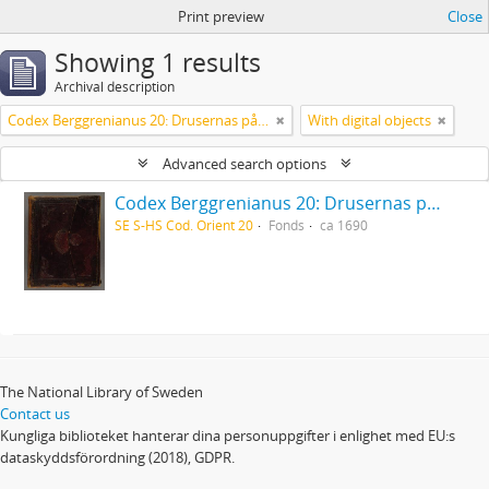
Print preview
Close
Showing 1 results
Archival description
Codex Berggrenianus 20: Drusernas på Libanon heliga bok
With digital objects
Advanced search options
Codex Berggrenianus 20: Drusernas på Libanon heliga bok
SE S-HS Cod. Orient 20
Fonds
ca 1690
The National Library of Sweden
Contact us
Kungliga biblioteket hanterar dina personuppgifter i enlighet med EU:s
dataskyddsförordning (2018), GDPR.