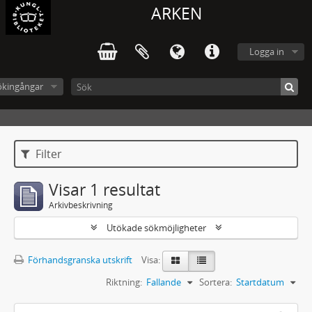
ARKEN
Logga in
ökingångar
Filter
Visar 1 resultat
Arkivbeskrivning
Utökade sökmöjligheter
Förhandsgranska utskrift
Visa:
Riktning:
Fallande
Sortera:
Startdatum