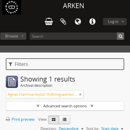
ARKEN
Log in
Browse
Filters
Showing 1 results
Archival description
Agnes Hammarskjöld. Hyllningsadresser på 60-årsdagen
Advanced search options
Print preview
View:
Direction:
Descending
Sort by:
Start date