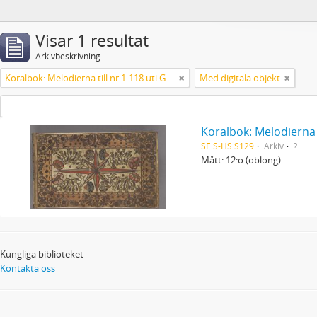
Visar 1 resultat
Arkivbeskrivning
Koralbok: Melodierna till nr 1-118 uti Gamla Psalmboken, enstämmigt satta
Med digitala objekt
Koralbok: Melodierna 
SE S-HS S129
Arkiv
?
Mått: 12:o (oblong)
Kungliga biblioteket
Kontakta oss