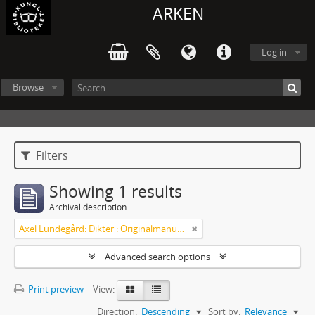
ARKEN
Log in
Browse
Filters
Showing 1 results
Archival description
Axel Lundegård: Dikter : Originalmanuskript
Advanced search options
Print preview
View:
Direction:
Descending
Sort by:
Relevance