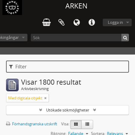
ARKEN
Logga in
ökingångar
Filter
Visar 1800 resultat
Arkivbeskrivning
Med digitala objekt
Utökade sökmöjligheter
Förhandsgranska utskrift
Visa:
Riktning:
Fallande
Sortera:
Relevans