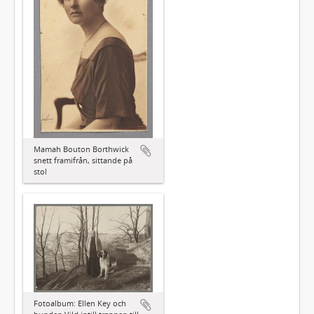
Mamah Bouton Borthwick
snett framifrån, sittande på
stol
Fotoalbum: Ellen Key och