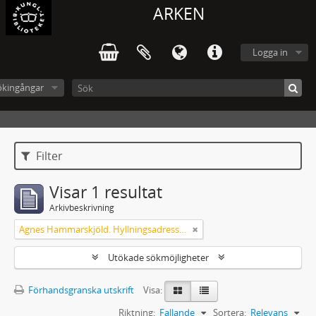
ARKEN
Logga in
ökingångar
Filter
Visar 1 resultat
Arkivbeskrivning
Agnes Hammarskjöld. Hyllningsadresser på 60-årsdagen
Utökade sökmöjligheter
Förhandsgranska utskrift
Visa:
Riktning:
Fallande
Sortera:
Relevans