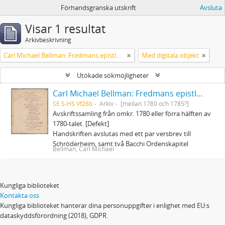
Förhandsgranska utskrift
Avsluta
Visar 1 resultat
Arkivbeskrivning
Carl Michael Bellman: Fredmans epistlar och sånger m.fl. Bellman-texter
Med digitala objekt
Utökade sökmöjligheter
Carl Michael Bellman: Fredmans epistlar och sånger m.fl. Bellman-texter
SE S-HS Vf26b
Arkiv
[mellan 1780 och 1785?]
Avskriftssamling från omkr. 1780 eller förra hälften av
1780-talet. [Defekt]
Handskriften avslutas med ett par versbrev till
Schröderheim, samt två Bacchi Ordenskapitel
Bellman, Carl Michael
Kungliga biblioteket
Kontakta oss
Kungliga biblioteket hanterar dina personuppgifter i enlighet med EU:s
dataskyddsförordning (2018), GDPR.