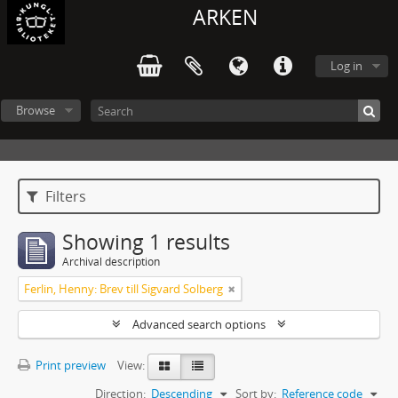
ARKEN
Log in
Browse
Filters
Showing 1 results
Archival description
Ferlin, Henny: Brev till Sigvard Solberg
Advanced search options
Print preview
View:
Direction:
Descending
Sort by:
Reference code