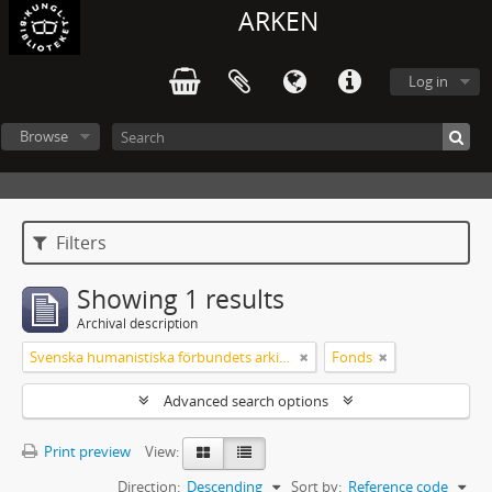
ARKEN
Log in
Browse
Filters
Showing 1 results
Archival description
Svenska humanistiska förbundets arkiv: handlingar 2003-2012
Fonds
Advanced search options
Print preview
View:
Direction:
Descending
Sort by:
Reference code