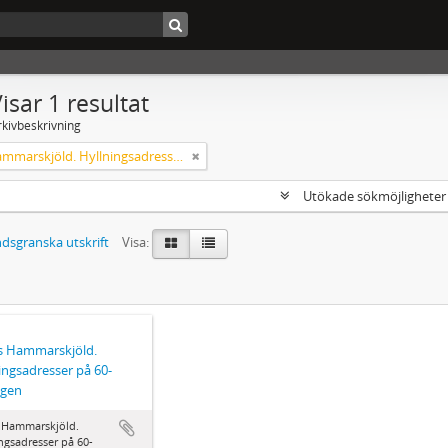
isar 1 resultat
rkivbeskrivning
Agnes Hammarskjöld. Hyllningsadresser på 60-årsdagen
Utökade sökmöjlighete
dsgranska utskrift
Visa:
s Hammarskjöld.
ingsadresser på 60-
agen
 Hammarskjöld.
ngsadresser på 60-