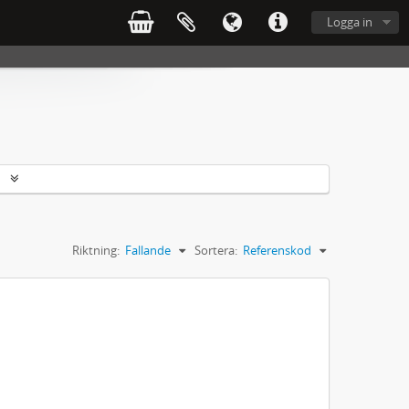
Logga in
r
Riktning:
Fallande
Sortera:
Referenskod