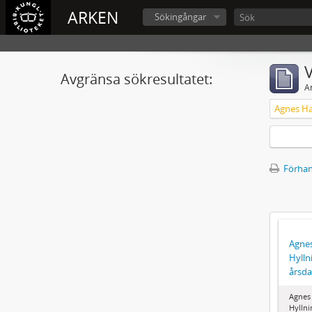
ARKEN
Sökingångar
V
Avgränsa sökresultatet:
A
Förhan
Agne
Hylln
årsd
Agnes
Hyllni