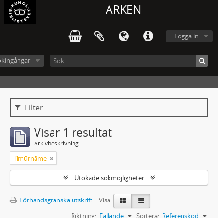
ARKEN
Logga in
ökingångar
Filter
Visar 1 resultat
Arkivbeskrivning
Tīmūrnāme
Utökade sökmöjligheter
Förhandsgranska utskrift
Visa:
Riktning:
Fallande
Sortera:
Referenskod