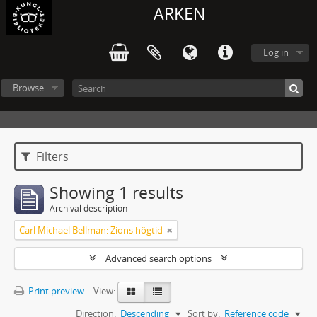
ARKEN
Log in
Browse
Filters
Showing 1 results
Archival description
Carl Michael Bellman: Zions högtid
Advanced search options
Print preview
View:
Direction:
Descending
Sort by:
Reference code