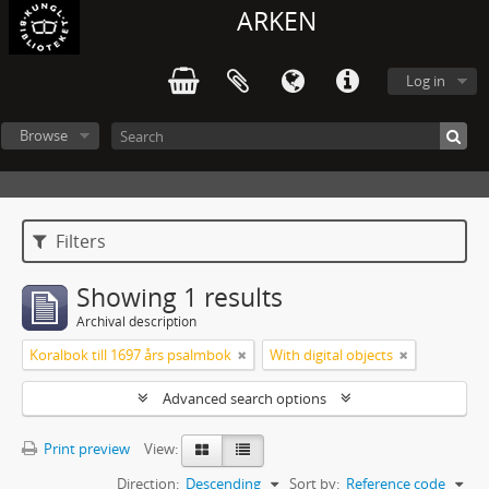
ARKEN
Log in
Browse
Filters
Showing 1 results
Archival description
Koralbok till 1697 års psalmbok
With digital objects
Advanced search options
Print preview
View:
Direction:
Descending
Sort by:
Reference code