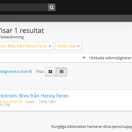
isar 1 resultat
rkivbeskrivning
röm: Brev från Henny Ferlin
Ferlin, Nils
Utökade sökmöjlighete
dsgranska utskrift
Visa:
Ekström: Brev från Henny Ferlin
S Acc2010/73
Arkiv
1958-1961
m, Stig
Kungliga biblioteket hanterar dina personuppg