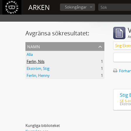
ARKEN
Sökingångar
V
Avgränsa sökresultatet:
A
namn
Stig Ekst
Alla
Ferlin, Nils
1
Ekström, Stig
1
Förhan
Ferlin, Henny
1
Stig 
SE S-H
Ekströ
Kungliga biblioteket