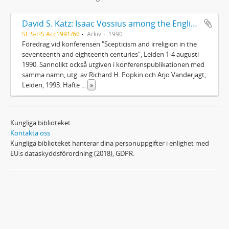
David S. Katz: Isaac Vossius among the English biblical critics 1670-1689
SE S-HS Acc1991/60
Arkiv
1990
Föredrag vid konferensen "Scepticism and irreligion in the
seventeenth and eighteenth centuries", Leiden 1-4 augusti
1990. Sannolikt också utgiven i konferenspublikationen med
samma namn, utg. av Richard H. Popkin och Arjo Vanderjagt,
Leiden, 1993. Häfte
...
»
Kungliga biblioteket
Kontakta oss
Kungliga biblioteket hanterar dina personuppgifter i enlighet med
EU:s dataskyddsförordning (2018), GDPR.