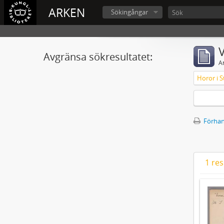
ARKEN
Sökingångar
V
Avgränsa sökresultatet:
A
Horor i S
Förhan
1 res