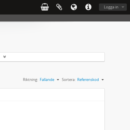
Logga in
r
Riktning:
Fallande
Sortera:
Referenskod