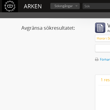
ARKEN
Sökingångar
V
Avgränsa sökresultatet:
A
Horor i S
Förhan
1 res