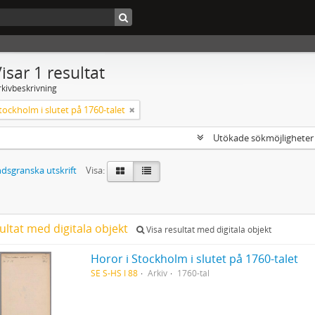
isar 1 resultat
rkivbeskrivning
tockholm i slutet på 1760-talet
Utökade sökmöjlighete
dsgranska utskrift
Visa:
ultat med digitala objekt
Visa resultat med digitala objekt
Horor i Stockholm i slutet på 1760-talet
SE S-HS I 88
Arkiv
1760-tal