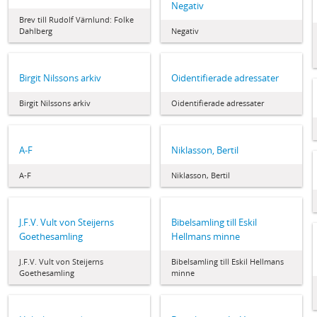
Negativ
Brev till Rudolf Värnlund: Folke
Dahlberg
Negativ
Birgit Nilssons arkiv
Oidentifierade adressater
Birgit Nilssons arkiv
Oidentifierade adressater
A-F
Niklasson, Bertil
A-F
Niklasson, Bertil
J.F.V. Vult von Steijerns
Bibelsamling till Eskil
Goethesamling
Hellmans minne
J.F.V. Vult von Steijerns
Bibelsamling till Eskil Hellmans
Goethesamling
minne