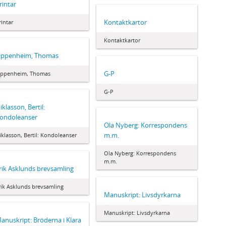
rintar
Kontaktkartor
rintar
Kontaktkartor
ppenheim, Thomas
G-P
ppenheim, Thomas
G-P
iklasson, Bertil:
ondoleanser
Ola Nyberg: Korrespondens
m.m.
iklasson, Bertil: Kondoleanser
Ola Nyberg: Korrespondens
m.m.
rik Asklunds brevsamling
rik Asklunds brevsamling
Manuskript: Livsdyrkarna
Manuskript: Livsdyrkarna
anuskript: Bröderna i Klara