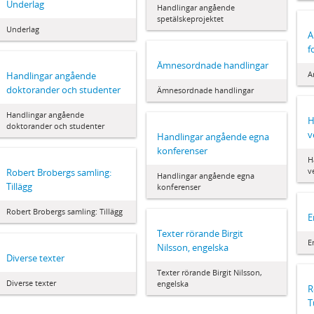
Underlag
Handlingar angående
spetälskeprojektet
Underlag
A
f
Ämnesordnade handlingar
A
Handlingar angående
doktorander och studenter
Ämnesordnade handlingar
Handlingar angående
H
doktorander och studenter
v
Handlingar angående egna
konferenser
H
v
Robert Brobergs samling:
Handlingar angående egna
Tillägg
konferenser
Robert Brobergs samling: Tillägg
E
Texter rörande Birgit
E
Nilsson, engelska
Diverse texter
Texter rörande Birgit Nilsson,
Diverse texter
engelska
R
T