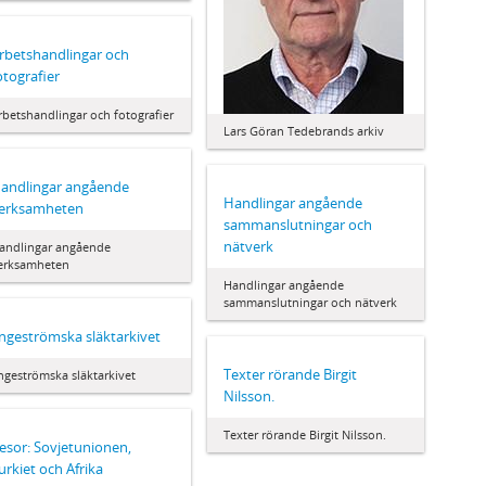
rbetshandlingar och
otografier
rbetshandlingar och fotografier
Lars Göran Tedebrands arkiv
andlingar angående
Handlingar angående
erksamheten
sammanslutningar och
nätverk
andlingar angående
erksamheten
Handlingar angående
sammanslutningar och nätverk
ngeströmska släktarkivet
Texter rörande Birgit
ngeströmska släktarkivet
Nilsson.
Texter rörande Birgit Nilsson.
esor: Sovjetunionen,
urkiet och Afrika