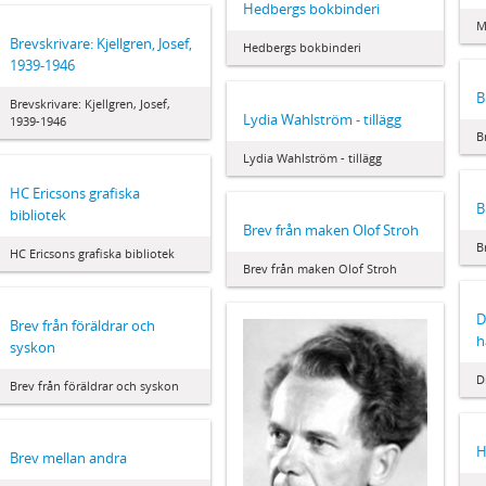
Hedbergs bokbinderi
M
Brevskrivare: Kjellgren, Josef,
Hedbergs bokbinderi
1939-1946
B
Brevskrivare: Kjellgren, Josef,
Lydia Wahlström - tillägg
1939-1946
B
Lydia Wahlström - tillägg
HC Ericsons grafiska
B
bibliotek
Brev från maken Olof Stroh
B
HC Ericsons grafiska bibliotek
Brev från maken Olof Stroh
D
Brev från föräldrar och
h
syskon
D
Brev från föräldrar och syskon
H
Brev mellan andra