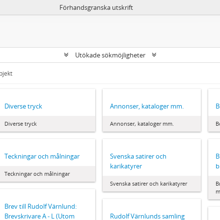
Förhandsgranska utskrift
Utökade sökmöjligheter
bjekt
Diverse tryck
Annonser, kataloger mm.
B
Diverse tryck
Annonser, kataloger mm.
B
Teckningar och målningar
Svenska satirer och
B
karikatyrer
b
Teckningar och målningar
Svenska satirer och karikatyrer
B
m
Brev till Rudolf Värnlund:
Brevskrivare A - L (Utom
Rudolf Värnlunds samling