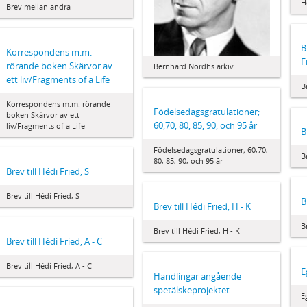
H
Brev mellan andra
B
Korrespondens m.m.
F
rörande boken Skärvor av
Bernhard Nordhs arkiv
ett liv/Fragments of a Life
B
Korrespondens m.m. rörande
Födelsedagsgratulationer;
boken Skärvor av ett
60,70, 80, 85, 90, och 95 år
liv/Fragments of a Life
B
Födelsedagsgratulationer; 60,70,
B
80, 85, 90, och 95 år
Brev till Hédi Fried, S
Brev till Hédi Fried, S
B
Brev till Hédi Fried, H - K
B
Brev till Hédi Fried, H - K
Brev till Hédi Fried, A - C
Brev till Hédi Fried, A - C
E
Handlingar angående
spetälskeprojektet
E