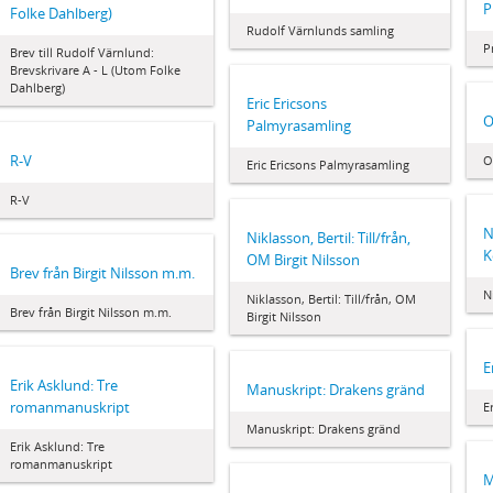
P
Folke Dahlberg)
Rudolf Värnlunds samling
P
Brev till Rudolf Värnlund:
Brevskrivare A - L (Utom Folke
Dahlberg)
Eric Ericsons
O
Palmyrasamling
R-V
O
Eric Ericsons Palmyrasamling
R-V
N
Niklasson, Bertil: Till/från,
K
OM Birgit Nilsson
Brev från Birgit Nilsson m.m.
N
Niklasson, Bertil: Till/från, OM
Brev från Birgit Nilsson m.m.
Birgit Nilsson
E
Erik Asklund: Tre
Manuskript: Drakens gränd
romanmanuskript
E
Manuskript: Drakens gränd
Erik Asklund: Tre
romanmanuskript
M