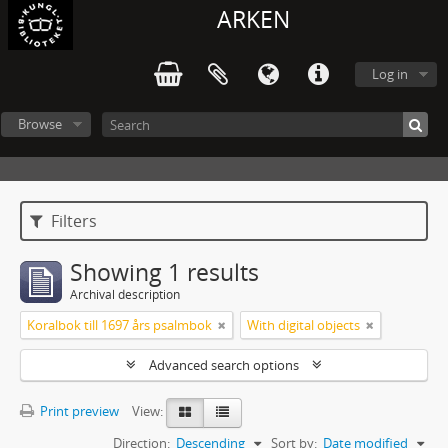
ARKEN
Log in
Browse
Filters
Showing 1 results
Archival description
Koralbok till 1697 års psalmbok
With digital objects
Advanced search options
Print preview
View:
Direction:
Descending
Sort by:
Date modified