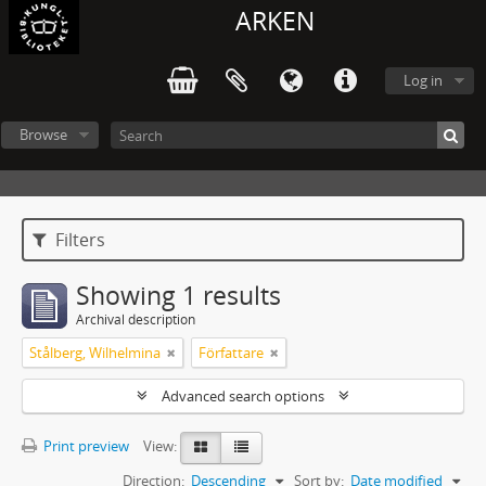
ARKEN
Log in
Browse
Filters
Showing 1 results
Archival description
Stålberg, Wilhelmina
Författare
Advanced search options
Print preview
View:
Direction:
Descending
Sort by:
Date modified