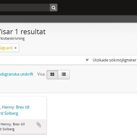
isar 1 resultat
rkivbeskrivning
Sigvard
Utökade sökmöjlighete
dsgranska utskrift
Visa:
, Henny: Brev till
rd Solberg
, Henny: Brev till
d Solberg