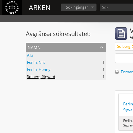
ARKEN
Sökingångar
V
Avgränsa sökresultatet:
A
namn
Solberg, 
Alla
Ferlin, Nils
1
Ferlin, Henny
1
Förhan
Solberg, Sigvard
1
Ferlin
Sigva
Ferlin
Sigvar