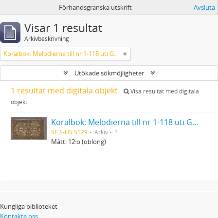
Förhandsgranska utskrift
Avsluta
Visar 1 resultat
Arkivbeskrivning
Koralbok: Melodierna till nr 1-118 uti Gamla Psalmboken, enstämmigt satta
Utökade sökmöjligheter
1 resultat med digitala objekt
Visa resultat med digitala
objekt
Koralbok: Melodierna till nr 1-118 uti Gamla Psalmboken, enstämmigt satta
SE S-HS S129
Arkiv
?
Mått: 12:o (oblong)
Kungliga biblioteket
Kontakta oss