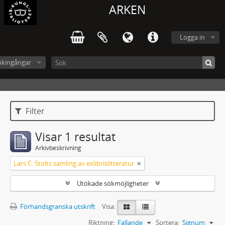
ARKEN
Logga in
ökingångar
Filter
Visar 1 resultat
Arkivbeskrivning
Lars C. Stolts samling av exlibrislitteratur
Utökade sökmöjligheter
Förhandsgranska utskrift
Visa:
Riktning:
Fallande
Sortera:
Signum