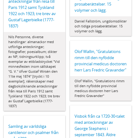
anteckningar från resa till
prosaberättelser. 15
Paris 1912 samt Tyskland
volymer och lägg.
1922 och 1923; tre brev av
Gustaf Lagerbielke (1777-
Daniel Fallström, ungdomsdikter
1837)
och tidiga prosaberättelser. 15
volymer och lägg.
Nils Personne, diverse
handlingar: almanackor med
utförliga anteckningar;
Olof Wallin, "Gratulations
fotografier; poesialbum; dikter
av NP; tidningsurklipp; två
rimm till den nyfödde
exemplar av ettbladstrycket "Vid
provincial medicus doctoren
minnesfesten inom sällskapet
herr Lars Fredric Gravander"
"G. V." öfver Gustaf Wirsén den
11te maj 1874" [tryckt i 10
Olof Wallin, "Gratulations rimm
exemplar]; räkenskaper med
till den nyfödde provincial
dagboksliknande anteckningar
medicus doctoren herr Lars
från resa till Paris 1912 samt
Fredric Gravander"
Tyskland 1922 och 1923; tre brev
av Gustaf Lagerbielke (1777-
1837)
Visbok från ca 1720-30-talet
med anteckningar av
Samling av världsliga
George Stephens i
cantilenor och psalmer från
september 1843. Äldre