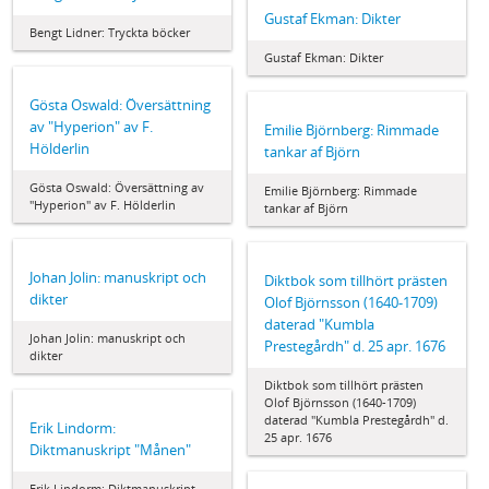
Gustaf Ekman: Dikter
Bengt Lidner: Tryckta böcker
Gustaf Ekman: Dikter
Gösta Oswald: Översättning
av "Hyperion" av F.
Emilie Björnberg: Rimmade
Hölderlin
tankar af Björn
Gösta Oswald: Översättning av
Emilie Björnberg: Rimmade
"Hyperion" av F. Hölderlin
tankar af Björn
Johan Jolin: manuskript och
Diktbok som tillhört prästen
dikter
Olof Björnsson (1640-1709)
daterad "Kumbla
Johan Jolin: manuskript och
Prestegårdh" d. 25 apr. 1676
dikter
Diktbok som tillhört prästen
Olof Björnsson (1640-1709)
daterad "Kumbla Prestegårdh" d.
Erik Lindorm:
25 apr. 1676
Diktmanuskript "Månen"
Erik Lindorm: Diktmanuskript