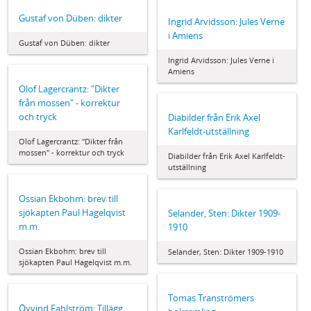
Gustaf von Düben: dikter
Ingrid Arvidsson: Jules Verne
i Amiens
Gustaf von Düben: dikter
Ingrid Arvidsson: Jules Verne i
Amiens
Olof Lagercrantz: "Dikter
från mossen" - korrektur
och tryck
Diabilder från Erik Axel
Karlfeldt-utställning
Olof Lagercrantz: "Dikter från
mossen" - korrektur och tryck
Diabilder från Erik Axel Karlfeldt-
utställning
Ossian Ekbohm: brev till
sjökapten Paul Hagelqvist
Selander, Sten: Dikter 1909-
m.m.
1910
Ossian Ekbohm: brev till
Selander, Sten: Dikter 1909-1910
sjökapten Paul Hagelqvist m.m.
Tomas Tranströmers
Öyvind Fahlström: Tillägg