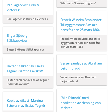
Whitmans "Leaves of grass".
Pär Lagerkvist: Brev till
Victor Ek
Pär Lagerkvist: Brev till Victor Ek
Fredrik Wilhelm Scholander:
Till byggmästare Alm och
hans fru den 23 mars 1864
Birger Sjöberg:
Fredrik Wilhelm Scholander: Till
Sällskapsvisor
byggmästare Alm och hans fru
den 23 mars 1864
Birger Sjöberg: Sällskapsvisor
Verser samlade av Abraham
Dikten "Kalken" av Esaias
Leijonhufvud
Tegnér i samtida avskrift
Verser samlade av Abraham
Dikten "Kalken" av Esaias Tegnér
Leijonhufvud
i samtida avskrift
"Min Diktbok" med
Kopia av dikt till Martina
dedikation av Henning von
Schwerin av Esaias Tegnér
Melsted