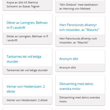
Kopia av dikt till Martina
"Min Diktbok" med dedikation
Schwerin av Esaias Tegnér
av Henning von Melsted
Dikter av Lenngren, Bellman
Herr Päronlunds äfventyr
m fl i avskrift
och missöden, av "Mauritz"
Dikter av Lenngren, Bellman m fl
Herr Päronlunds äfventyr och
i avskrift
missöden, av "Mauritz"
Tankarnes lek vid lediga
Anonym dikt
stunder
Anonym dikt
Tankarnes lek vid lediga stunder
Diktsamling med delvis
Verner von Heidenstam: 2
svenska motiv
dikter
Diktsamling med delvis svenska
Verner von Heidenstam: 2 dikter
motiv