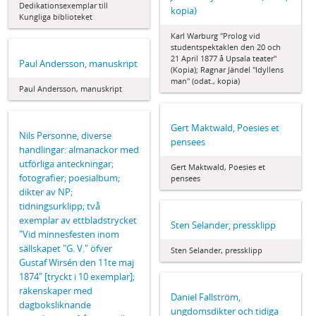
Dedikationsexemplar till
kopia)
Kungliga biblioteket
Karl Warburg "Prolog vid
studentspektaklen den 20 och
21 April 1877 å Upsala teater"
Paul Andersson, manuskript
(Kopia); Ragnar Jändel "Idyllens
man" (odat., kopia)
Paul Andersson, manuskript
Gert Maktwald, Poesies et
Nils Personne, diverse
pensees
handlingar: almanackor med
utförliga anteckningar;
Gert Maktwald, Poesies et
fotografier; poesialbum;
pensees
dikter av NP;
tidningsurklipp; två
exemplar av ettbladstrycket
Sten Selander, pressklipp
"Vid minnesfesten inom
sällskapet "G. V." öfver
Sten Selander, pressklipp
Gustaf Wirsén den 11te maj
1874" [tryckt i 10 exemplar];
räkenskaper med
Daniel Fallström,
dagboksliknande
ungdomsdikter och tidiga