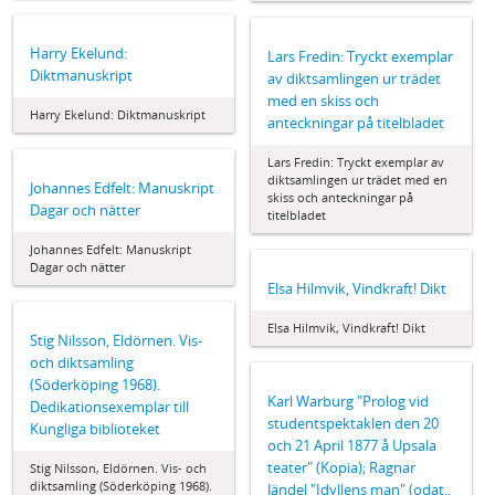
Harry Ekelund:
Lars Fredin: Tryckt exemplar
Diktmanuskript
av diktsamlingen ur trädet
med en skiss och
Harry Ekelund: Diktmanuskript
anteckningar på titelbladet
Lars Fredin: Tryckt exemplar av
diktsamlingen ur trädet med en
Johannes Edfelt: Manuskript
skiss och anteckningar på
Dagar och nätter
titelbladet
Johannes Edfelt: Manuskript
Dagar och nätter
Elsa Hilmvik, Vindkraft! Dikt
Elsa Hilmvik, Vindkraft! Dikt
Stig Nilsson, Eldörnen. Vis-
och diktsamling
(Söderköping 1968).
Karl Warburg "Prolog vid
Dedikationsexemplar till
studentspektaklen den 20
Kungliga biblioteket
och 21 April 1877 å Upsala
teater" (Kopia); Ragnar
Stig Nilsson, Eldörnen. Vis- och
diktsamling (Söderköping 1968).
Jändel "Idyllens man" (odat.,