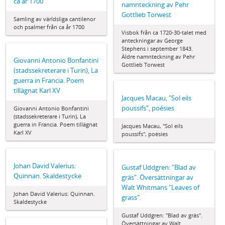
ca år 1700
namnteckning av Pehr
Gottlieb Torwest
Samling av världsliga cantilenor
och psalmer från ca år 1700
Visbok från ca 1720-30-talet med
anteckningar av George
Stephens i september 1843.
Äldre namnteckning av Pehr
Giovanni Antonio Bonfantini
Gottlieb Torwest
(stadssekreterare i Turin), La
guerra in Francia. Poem
tillägnat Karl XV
Jacques Macau, "Sol eils
poussifs", poésies
Giovanni Antonio Bonfantini
(stadssekreterare i Turin), La
guerra in Francia. Poem tillägnat
Jacques Macau, "Sol eils
Karl XV
poussifs", poésies
Johan David Valerius:
Gustaf Uddgren: "Blad av
Quinnan. Skaldestycke
gräs". Översättningar av
Walt Whitmans "Leaves of
Johan David Valerius: Quinnan.
grass".
Skaldestycke
Gustaf Uddgren: "Blad av gräs".
Översättningar av Walt