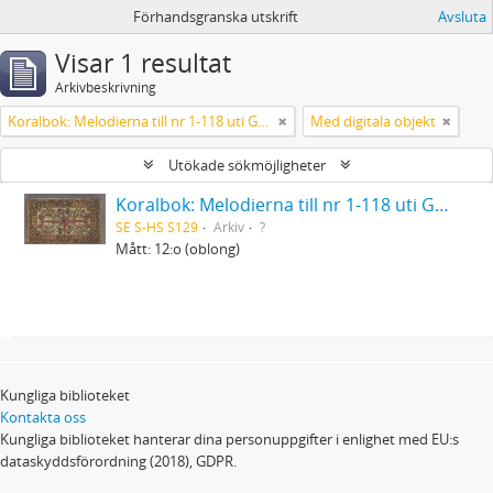
Förhandsgranska utskrift
Avsluta
Visar 1 resultat
Arkivbeskrivning
Koralbok: Melodierna till nr 1-118 uti Gamla Psalmboken, enstämmigt satta
Med digitala objekt
Utökade sökmöjligheter
Koralbok: Melodierna till nr 1-118 uti Gamla Psalmboken, enstämmigt satta
SE S-HS S129
Arkiv
?
Mått: 12:o (oblong)
Kungliga biblioteket
Kontakta oss
Kungliga biblioteket hanterar dina personuppgifter i enlighet med EU:s
dataskyddsförordning (2018), GDPR.