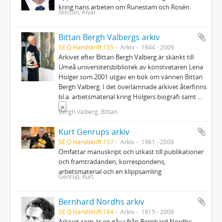
kring hans arbeten om Runestam och Rosén.
Nilsson, Alvar
Bittan Bergh Valbergs arkiv
SE Q Handskrift 155
Arkiv
1944 - 2009
Arkivet efter Bittan Bergh Valberg är skänkt till
Umeå universitetsbibliotek av konstvetaren Lena
Holger som 2001 utgav en bok om vännen Bittan
Bergh Valberg. I det överlämnade arkivet återfinns
bl.a. arbetsmaterial kring Holgers biografi samt
...
»
Bergh Valberg, Bittan
Kurt Genrups arkiv
SE Q Handskrift 157
Arkiv
1961 - 2009
Omfattar manuskript och utkast till publikationer
och framträdanden, korrespondens,
arbetsmaterial och en klippsamling
Genrup, Kurt
Bernhard Nordhs arkiv
SE Q Handskrift 184
Arkiv
1915 - 2009
Arkivet som är en gåva från Bernhard Nordhs