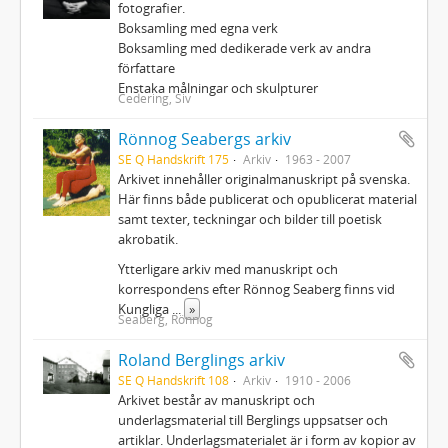
fotografier.
Boksamling med egna verk
Boksamling med dedikerade verk av andra
författare
Enstaka målningar och skulpturer
Cedering, Siv
Rönnog Seabergs arkiv
SE Q Handskrift 175
Arkiv
1963 - 2007
Arkivet innehåller originalmanuskript på svenska.
Här finns både publicerat och opublicerat material
samt texter, teckningar och bilder till poetisk
akrobatik.
Ytterligare arkiv med manuskript och
korrespondens efter Rönnog Seaberg finns vid
Kungliga
...
»
Seaberg, Rönnog
Roland Berglings arkiv
SE Q Handskrift 108
Arkiv
1910 - 2006
Arkivet består av manuskript och
underlagsmaterial till Berglings uppsatser och
artiklar. Underlagsmaterialet är i form av kopior av