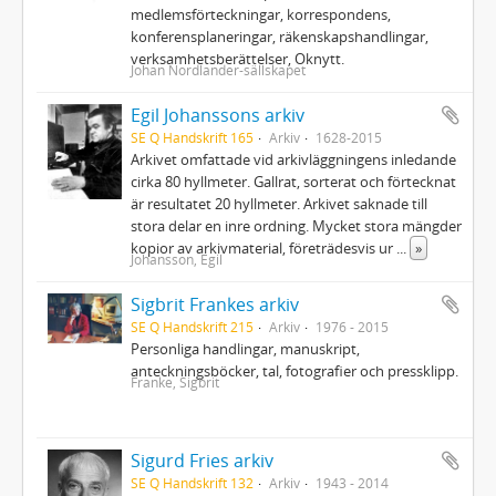
medlemsförteckningar, korrespondens,
konferensplaneringar, räkenskapshandlingar,
verksamhetsberättelser, Oknytt.
Johan Nordlander-sällskapet
Egil Johanssons arkiv
SE Q Handskrift 165
Arkiv
1628-2015
Arkivet omfattade vid arkivläggningens inledande
cirka 80 hyllmeter. Gallrat, sorterat och förtecknat
är resultatet 20 hyllmeter. Arkivet saknade till
stora delar en inre ordning. Mycket stora mängder
kopior av arkivmaterial, företrädesvis ur
...
»
Johansson, Egil
Sigbrit Frankes arkiv
SE Q Handskrift 215
Arkiv
1976 - 2015
Personliga handlingar, manuskript,
anteckningsböcker, tal, fotografier och pressklipp.
Franke, Sigbrit
Sigurd Fries arkiv
SE Q Handskrift 132
Arkiv
1943 - 2014