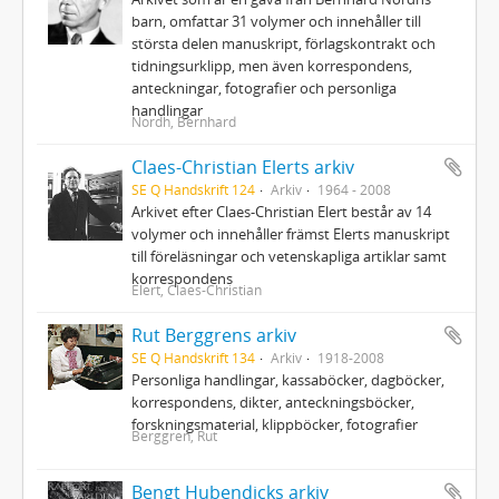
barn, omfattar 31 volymer och innehåller till
största delen manuskript, förlagskontrakt och
tidningsurklipp, men även korrespondens,
anteckningar, fotografier och personliga
handlingar
Nordh, Bernhard
Claes-Christian Elerts arkiv
SE Q Handskrift 124
Arkiv
1964 - 2008
Arkivet efter Claes-Christian Elert består av 14
volymer och innehåller främst Elerts manuskript
till föreläsningar och vetenskapliga artiklar samt
korrespondens
Elert, Claes-Christian
Rut Berggrens arkiv
SE Q Handskrift 134
Arkiv
1918-2008
Personliga handlingar, kassaböcker, dagböcker,
korrespondens, dikter, anteckningsböcker,
forskningsmaterial, klippböcker, fotografier
Berggren, Rut
Bengt Hubendicks arkiv