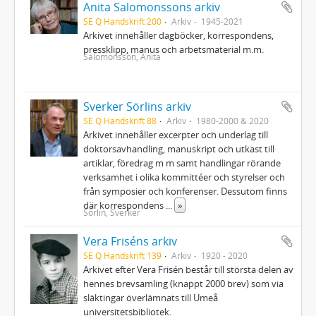
Anita Salomonssons arkiv
SE Q Handskrift 200
Arkiv
1945-2021
Arkivet innehåller dagböcker, korrespondens,
pressklipp, manus och arbetsmaterial m.m.
Salomonsson, Anita
Sverker Sörlins arkiv
SE Q Handskrift 88
Arkiv
1980-2000 & 2020
Arkivet innehåller excerpter och underlag till
doktorsavhandling, manuskript och utkast till
artiklar, föredrag m m samt handlingar rörande
verksamhet i olika kommittéer och styrelser och
från symposier och konferenser. Dessutom finns
där korrespondens
...
»
Sörlin, Sverker
Vera Friséns arkiv
SE Q Handskrift 139
Arkiv
1920 - 2020
Arkivet efter Vera Frisén består till största delen av
hennes brevsamling (knappt 2000 brev) som via
släktingar överlämnats till Umeå
universitetsbibliotek.