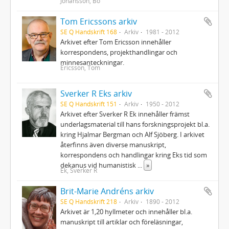
Johansson, Bo
Tom Ericssons arkiv
SE Q Handskrift 168
Arkiv
1981 - 2012
Arkivet efter Tom Ericsson innehåller
korrespondens, projekthandlingar och
minnesanteckningar.
Ericsson, Tom
Sverker R Eks arkiv
SE Q Handskrift 151
Arkiv
1950 - 2012
Arkivet efter Sverker R Ek innehåller främst
underlagsmaterial till hans forskningsprojekt bl.a.
kring Hjalmar Bergman och Alf Sjöberg. I arkivet
återfinns även diverse manuskript,
korrespondens och handlingar kring Eks tid som
dekanus vid humanistisk
...
»
Ek, Sverker R
Brit-Marie Andréns arkiv
SE Q Handskrift 218
Arkiv
1890 - 2012
Arkivet är 1,20 hyllmeter och innehåller bl.a.
manuskript till artiklar och föreläsningar,