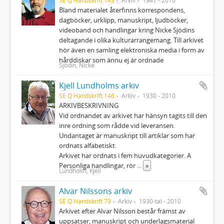
Bland materialet återfinns korrespondens,
dagböcker, urklipp, manuskript, ljudböcker,
videoband och handlingar kring Nicke Sjödins
deltagande i olika kulturarrangemang. Till arkivet
hör även en samling elektroniska media i form av
hårddiskar som ännu ej är ordnade
Sjödin, Nicke
Kjell Lundholms arkiv
SE Q Handskrift 146
Arkiv
1930 - 2010
ARKIVBESKRIVNING
Vid ordnandet av arkivet har hänsyn tagits till den
inre ordning som rådde vid leveransen.
Undantaget är manuskript till artiklar som har
ordnats alfabetiskt.
Arkivet har ordnats i fem huvudkategorier. A
Personliga handlingar, rör
...
»
Lundholm, Kjell
Alvar Nilssons arkiv
SE Q Handskrift 79
Arkiv
1930-tal - 2010
Arkivet efter Alvar Nilsson består främst av
uppsatser, manuskript och underlagsmaterial