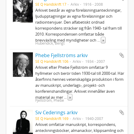
SE Q Handskrift 17
Arkiv
1916 - 2008
Arkivet består av egna föreläsningsanteckningar,
ljudupptagningar av egna föreläsningar och
radiointervjuer. Den alfabetiskt ordnad
korrespondens sträcker sig från 1940- tal fram till
2010. Korrespondensen omfattar både
brevväxling med myndigheter och
...
»
Hubendick, Bengt
Phebe Fjellströms arkiv
SE Q Handskrift 106
Arkiv
1934 - 2007
Arkivet efter Phebe Fjellström omfattar 9
hyllmeter och berör tiden 1930‐tal till 2000‐tal. Här
återfinns hennes vetenskapliga produktion i form
av manuskript, underlags‐, projekt‐ och
konferenshandlingar. Arkivet innehåller även
material av mer
...
»
Fjellström, Phebe
Siv Cederings arkiv
SE Q Handskrift 169
Arkiv
1940-2007
Arkivet omfattar manuskript, korrespondens,
anteckningsböcker, almanackor, klippsamling och