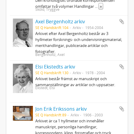
Den kronologiskt ordnade korrespondensen
omfattar två volymer.Handlingar
...
»
Sköld, Tryggve
Axel Bergenholtz arkiv
SE Q Handskrift 104
Arkiv
1954-2004
Arkivet efter Axel Bergenholtz består av 3
hyllmeter forsknings- och undervisningsmaterial,
merithandlingar, publicerade artiklar och
fotografier.
Bergenholtz, Axel
Elsi Ekstedts arkiv
SE Q Handskrift 130
Arkiv
1978 - 2004
Arkivet består främst av manuskript och
sammanställningar av artiklar och uppsatser.
Ekstedt, Elsi
Jon Erik Erikssons arkiv
SE Q Handskrift 89
Arkiv
1906 - 2003
Arkivet är ca 1 hyllmeter och innehåller
manuskript, personliga handlingar,
korrespondens, klipp, fotografier och tryck.