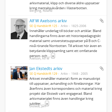
arkivmaterial, klipp och diverse äldre uppsatser
kring mentalsjukvården i Västerbotten.
Bergling, Roland
Alf W Axelsons arkiv
SE Q Handskrift 125
Arkiv
1825-2006
Innehåller underlag till böcker och artiklar. Bland
handlingarna finns även ett historiepedagogiskt
material samt universitetsuppsatser på B och C-
nivå rörande Norrbotten. Till arkivet hör även en
betydande klippsamling samt ett omfattande
person- och
...
»
Axelson, Alf W
Jan Ekstedts arkiv
SE Q Handskrift 129
Arkiv
1948 - 2005
Arkivet innehåller material i form av manuskript
till uppsatser, avhandling och föreläsningar. Här
återfinns även korrespondens och material kring
projekt där Ekstedt varit engagerad. Bland
arkivmaterialet finns även handlingar kring
jubiléer,
...
»
Ekstedt, Jan