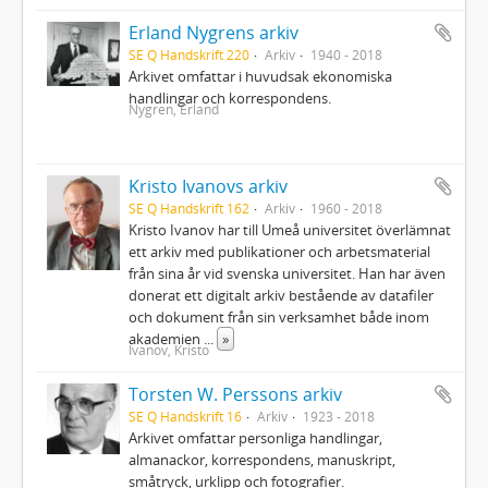
Erland Nygrens arkiv
SE Q Handskrift 220
Arkiv
1940 - 2018
Arkivet omfattar i huvudsak ekonomiska
handlingar och korrespondens.
Nygren, Erland
Kristo Ivanovs arkiv
SE Q Handskrift 162
Arkiv
1960 - 2018
Kristo Ivanov har till Umeå universitet överlämnat
ett arkiv med publikationer och arbetsmaterial
från sina år vid svenska universitet. Han har även
donerat ett digitalt arkiv bestående av datafiler
och dokument från sin verksamhet både inom
akademien
...
»
Ivanov, Kristo
Torsten W. Perssons arkiv
SE Q Handskrift 16
Arkiv
1923 - 2018
Arkivet omfattar personliga handlingar,
almanackor, korrespondens, manuskript,
småtryck, urklipp och fotografier.