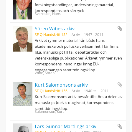
forskningshandlingar, undervisningsmaterial,
korrespondens och särtryck
Svensson, Hans
Sören Wibes arkiv
SE Q Handskrift 152
Arkiv
1947 - 2011
Arkivet rymmer material från både hans
akademiska och politiska verksamhet. Här finns
bl.a. manuskript till tal, debattartiklar och
vetenskapliga publikationer. Arkivet rymmer även
korrespondens, handlingar kring EU-
engagemangen samt tidningsklipp.
Wibe, Sören
Kurt Salomonsons arkiv
SE Q Handskrift 156
Arkiv
1940-tal - 2011
Kurt Salomonsons arkiv består till största delen av
manuskript (delvis outgivna), korrespondens
samt tidningsklipp.
Salomonson, Kurt
Lars Gunnar Martlings arkiv