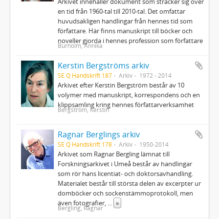
Arkivet innehåller dokument som sträcker sig över
en tid från 1960-tal till 2010-tal. Det omfattar
huvudsakligen handlingar från hennes tid som
författare. Här finns manuskript till böcker och
noveller gjorda i hennes profession som författare
Burholm, Annika
Kerstin Bergströms arkiv
SE Q Handskrift 187
Arkiv
1972 - 2014
Arkivet efter Kerstin Bergström består av 10
volymer med manuskript, korrespondens och en
klippsamling kring hennes författarverksamhet
Bergström, Kerstin
Ragnar Berglings arkiv
SE Q Handskrift 178
Arkiv
1950-2014
Arkivet som Ragnar Bergling lämnat till
Forskningsarkivet i Umeå består av handlingar
som rör hans licentiat- och doktorsavhandling.
Materialet består till största delen av excerpter ur
domböcker och sockenstämmoprotokoll, men
även fotografier,
...
»
Bergling, Ragnar