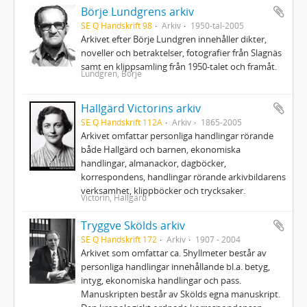
Börje Lundgrens arkiv
SE Q Handskrift 98
Arkiv
1950-tal-2005
Arkivet efter Börje Lundgren innehåller dikter,
noveller och betraktelser, fotografier från Slagnäs
samt en klippsamling från 1950-talet och framåt.
Lundgren, Börje
Hallgärd Victorins arkiv
SE Q Handskrift 112A
Arkiv
1865-2005
Arkivet omfattar personliga handlingar rörande
både Hallgärd och barnen, ekonomiska
handlingar, almanackor, dagböcker,
korrespondens, handlingar rörande arkivbildarens
verksamhet, klippböcker och trycksaker.
Victorin, Hallgärd
Tryggve Skölds arkiv
SE Q Handskrift 172
Arkiv
1907 - 2004
Arkivet som omfattar ca. 5hyllmeter består av
personliga handlingar innehållande bl.a. betyg,
intyg, ekonomiska handlingar och pass.
Manuskripten består av Skölds egna manuskript.