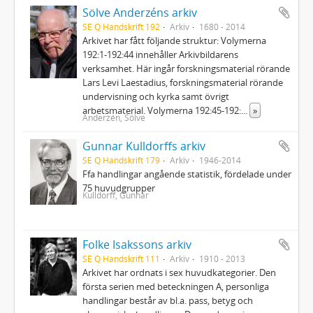
Sölve Anderzéns arkiv
SE Q Handskrift 192
Arkiv
1680 - 2014
Arkivet har fått följande struktur: Volymerna
192:1-192:44 innehåller Arkivbildarens
verksamhet. Här ingår forskningsmaterial rörande
Lars Levi Laestadius, forskningsmaterial rörande
undervisning och kyrka samt övrigt
arbetsmaterial. Volymerna 192:45-192:
...
»
Anderzén, Sölve
Gunnar Kulldorffs arkiv
SE Q Handskrift 179
Arkiv
1946-2014
Ffa handlingar angående statistik, fördelade under
75 huvudgrupper
Kulldorff, Gunnar
Folke Isakssons arkiv
SE Q Handskrift 111
Arkiv
1910 - 2013
Arkivet har ordnats i sex huvudkategorier. Den
första serien med beteckningen A, personliga
handlingar består av bl.a. pass, betyg och