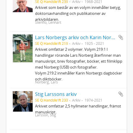
SE Q Handskrift 239
Arkiv
1968-2021
Arkivet som består av en volym innehåller betyg,
doktorsavhandling och publikationer av
arkivbildaren.
Stenflo, Lennart
Lars Norbergs arkiv och Karin Norbergs arkiv
SE Q Handskrift 219
Arkiv
1925 - 2021
Arkivet omfattar 2 volymer. Volym 219:1 I
handlingar rörande Lars Norberg återfinner man
manuskript, brev fotografier, böcker, ett filmklipp
med Norberg (USB) och fotografier.
Volym 219:2 innehåller Karin Norbergs dagböcker
och diktböcker.
Norberg, Lars
Stig Larssons arkiv
SE Q Handskrift 233
Arkiv
1974-2021
Arkivet omfattar 2,5 hyllmeter handlingar, främst
manuskript.
Larsson, Stig