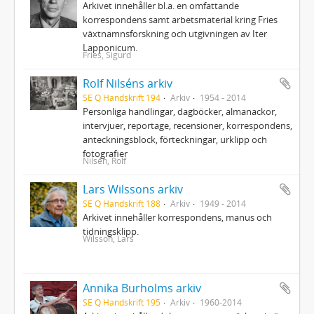
Arkivet innehåller bl.a. en omfattande
korrespondens samt arbetsmaterial kring Fries
växtnamnsforskning och utgivningen av Iter
Lapponicum.
Fries, Sigurd
Rolf Nilséns arkiv
SE Q Handskrift 194
Arkiv
1954 - 2014
Personliga handlingar, dagböcker, almanackor,
intervjuer, reportage, recensioner, korrespondens,
anteckningsblock, förteckningar, urklipp och
fotografier
Nilsén, Rolf
Lars Wilssons arkiv
SE Q Handskrift 188
Arkiv
1949 - 2014
Arkivet innehåller korrespondens, manus och
tidningsklipp.
Wilsson, Lars
Annika Burholms arkiv
SE Q Handskrift 195
Arkiv
1960-2014