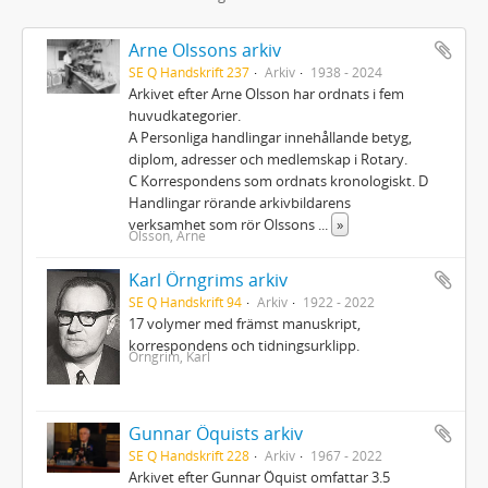
Arne Olssons arkiv
SE Q Handskrift 237
Arkiv
1938 - 2024
Arkivet efter Arne Olsson har ordnats i fem
huvudkategorier.
A Personliga handlingar innehållande betyg,
diplom, adresser och medlemskap i Rotary.
C Korrespondens som ordnats kronologiskt. D
Handlingar rörande arkivbildarens
verksamhet som rör Olssons
...
»
Olsson, Arne
Karl Örngrims arkiv
SE Q Handskrift 94
Arkiv
1922 - 2022
17 volymer med främst manuskript,
korrespondens och tidningsurklipp.
Örngrim, Karl
Gunnar Öquists arkiv
SE Q Handskrift 228
Arkiv
1967 - 2022
Arkivet efter Gunnar Öquist omfattar 3.5