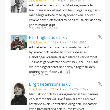
SE Q Handskrift 78
Arkiv
1936 - 2011
Arkivet efter Lars Gunnar Martling innehåller i
huvudsak manuskript och handlingar kring hans
mångåriga arbete med Bygdeåboken. Arkivet
rymmer även ett flertal av hans musikartiklar och
andra manuskript.
Martling, Lars Gunnar
Per Tingbrands arkiv
SE Q Handskrift 122
Arkiv
1784 - 2010
Arkivet efter Per Tingbrand omfattar ca. 4
hyllmeter och består till största delen av
Handlingar rörande arkivbildarens verksamhet.
Tidsmässigt omfattar arkivet 1930-tal – 2000-tal.
Vid ordningsarbetet har hänsyn tagits till den
ordning som rådde vid
...
»
Tingbrand, Per
Birgit Peterssons arkiv
SE Q Handskrift 210
Arkiv
1902-2010-tal
Manuskript och forskningsmaterial från hennes
verksamma tid vid Umeå universitet. I arkivet
återfinns även konferensbidrag och uppsatser
kring presshistoria och journalistyrket.