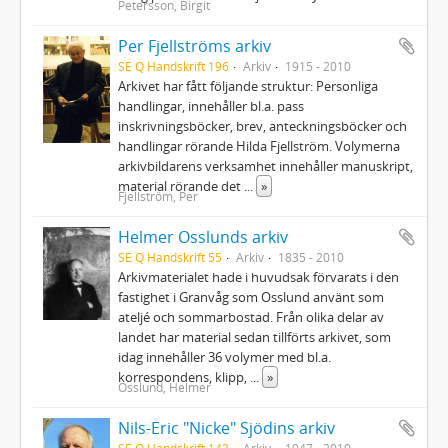
Petersson, Birgit
Per Fjellströms arkiv
SE Q Handskrift 196
Arkiv
1915 - 2010
Arkivet har fått följande struktur: Personliga
handlingar, innehåller bl.a. pass
inskrivningsböcker, brev, anteckningsböcker och
handlingar rörande Hilda Fjellström. Volymerna
arkivbildarens verksamhet innehåller manuskript,
material rörande det
...
»
Fjellström, Per
Helmer Osslunds arkiv
SE Q Handskrift 55
Arkiv
1835 - 2010
Arkivmaterialet hade i huvudsak förvarats i den
fastighet i Granvåg som Osslund använt som
ateljé och sommarbostad. Från olika delar av
landet har material sedan tillförts arkivet, som
idag innehåller 36 volymer med bl.a.
korrespondens, klipp,
...
»
Osslund, Helmer
Nils-Eric "Nicke" Sjödins arkiv
SE Q Handskrift 143
Arkiv
1947 - 2010