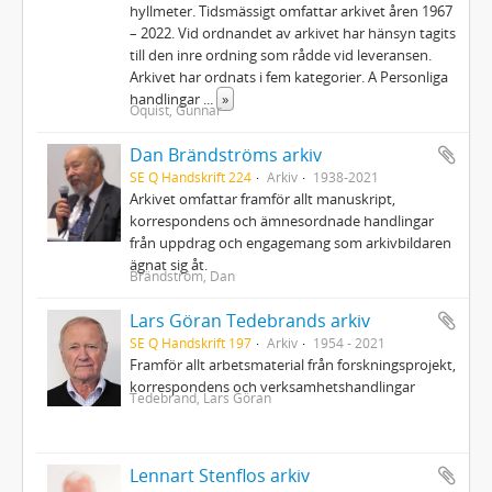
hyllmeter. Tidsmässigt omfattar arkivet åren 1967
– 2022. Vid ordnandet av arkivet har hänsyn tagits
till den inre ordning som rådde vid leveransen.
Arkivet har ordnats i fem kategorier. A Personliga
handlingar
...
»
Öquist, Gunnar
Dan Brändströms arkiv
SE Q Handskrift 224
Arkiv
1938-2021
Arkivet omfattar framför allt manuskript,
korrespondens och ämnesordnade handlingar
från uppdrag och engagemang som arkivbildaren
ägnat sig åt.
Brändström, Dan
Lars Göran Tedebrands arkiv
SE Q Handskrift 197
Arkiv
1954 - 2021
Framför allt arbetsmaterial från forskningsprojekt,
korrespondens och verksamhetshandlingar
Tedebrand, Lars Göran
Lennart Stenflos arkiv