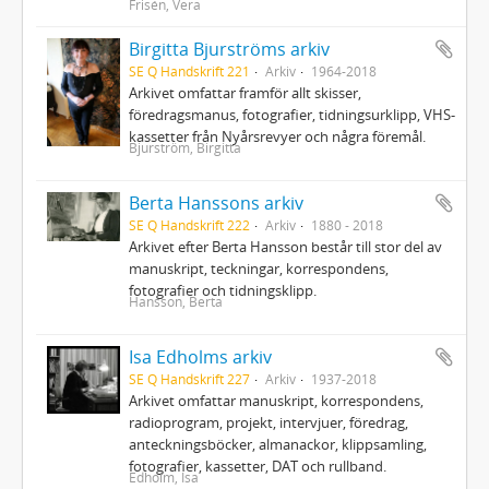
Frisén, Vera
Birgitta Bjurströms arkiv
SE Q Handskrift 221
Arkiv
1964-2018
Arkivet omfattar framför allt skisser,
föredragsmanus, fotografier, tidningsurklipp, VHS-
kassetter från Nyårsrevyer och några föremål.
Bjurström, Birgitta
Berta Hanssons arkiv
SE Q Handskrift 222
Arkiv
1880 - 2018
Arkivet efter Berta Hansson består till stor del av
manuskript, teckningar, korrespondens,
fotografier och tidningsklipp.
Hansson, Berta
Isa Edholms arkiv
SE Q Handskrift 227
Arkiv
1937-2018
Arkivet omfattar manuskript, korrespondens,
radioprogram, projekt, intervjuer, föredrag,
anteckningsböcker, almanackor, klippsamling,
fotografier, kassetter, DAT och rullband.
Edholm, Isa