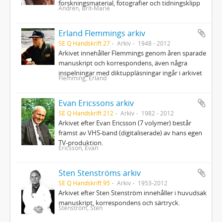
forskningsmaterial, fotografier och tidningsklipp
Andrén, Brit-Marie
Erland Flemmings arkiv
SE Q Handskrift 27
Arkiv
1948 - 2012
Arkivet innehåller Flemmings genom åren sparade
manuskript och korrespondens, även några
inspelningar med diktuppläsningar ingår i arkivet
Flemming, Erland
Evan Ericssons arkiv
SE Q Handskrift 212
Arkiv
1982 - 2012
Arkivet efter Evan Ericsson (7 volymer) består
främst av VHS-band (digitaliserade) av hans egen
TV-produktion.
Ericsson, Evan
Sten Stenströms arkiv
SE Q Handskrift 95
Arkiv
1953-2012
Arkivet efter Sten Stenström innehåller i huvudsak
manuskript, korrespondens och särtryck.
Stenström, Sten