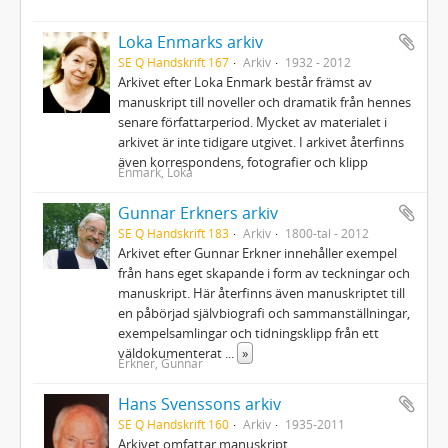
Loka Enmarks arkiv
SE Q Handskrift 167
Arkiv
1932 - 2012
Arkivet efter Loka Enmark består främst av
manuskript till noveller och dramatik från hennes
senare författarperiod. Mycket av materialet i
arkivet är inte tidigare utgivet. I arkivet återfinns
även korrespondens, fotografier och klipp
Enmark, Loka
Gunnar Erkners arkiv
SE Q Handskrift 183
Arkiv
1800-tal - 2012
Arkivet efter Gunnar Erkner innehåller exempel
från hans eget skapande i form av teckningar och
manuskript. Här återfinns även manuskriptet till
en påbörjad självbiografi och sammanställningar,
exempelsamlingar och tidningsklipp från ett
väldokumenterat
...
»
Erkner, Gunnar
Hans Svenssons arkiv
SE Q Handskrift 160
Arkiv
1935-2011
Arkivet omfattar manuskript,