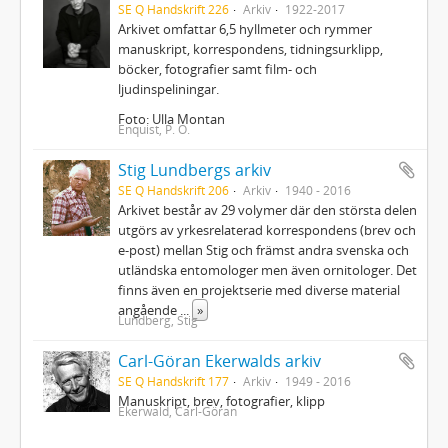
SE Q Handskrift 226
Arkiv
1922-2017
Arkivet omfattar 6,5 hyllmeter och rymmer
manuskript, korrespondens, tidningsurklipp,
böcker, fotografier samt film- och
ljudinspeliningar.
Foto: Ulla Montan
Enquist, P. O.
Stig Lundbergs arkiv
SE Q Handskrift 206
Arkiv
1940 - 2016
Arkivet består av 29 volymer där den största delen
utgörs av yrkesrelaterad korrespondens (brev och
e-post) mellan Stig och främst andra svenska och
utländska entomologer men även ornitologer. Det
finns även en projektserie med diverse material
angående
...
»
Lundberg, Stig
Carl-Göran Ekerwalds arkiv
SE Q Handskrift 177
Arkiv
1949 - 2016
Manuskript, brev, fotografier, klipp
Ekerwald, Carl-Göran