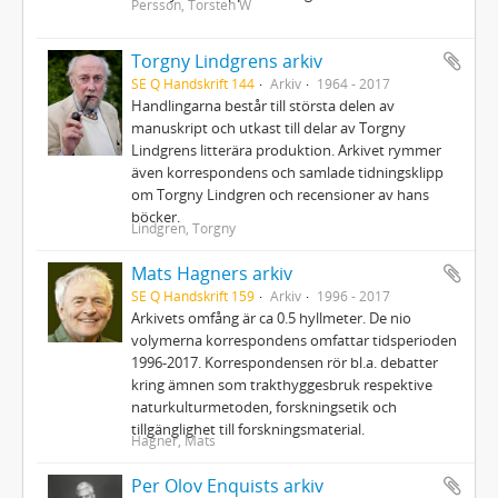
Persson, Torsten W
Torgny Lindgrens arkiv
SE Q Handskrift 144
Arkiv
1964 - 2017
Handlingarna består till största delen av
manuskript och utkast till delar av Torgny
Lindgrens litterära produktion. Arkivet rymmer
även korrespondens och samlade tidningsklipp
om Torgny Lindgren och recensioner av hans
böcker.
Lindgren, Torgny
Mats Hagners arkiv
SE Q Handskrift 159
Arkiv
1996 - 2017
Arkivets omfång är ca 0.5 hyllmeter. De nio
volymerna korrespondens omfattar tidsperioden
1996-2017. Korrespondensen rör bl.a. debatter
kring ämnen som trakthyggesbruk respektive
naturkulturmetoden, forskningsetik och
tillgänglighet till forskningsmaterial.
Hagner, Mats
Per Olov Enquists arkiv