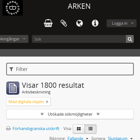
ARKEN
Logga in
ökingångar
Filter
Visar 1800 resultat
Arkivbeskrivning
Med digitala objekt
Utökade sökmöjligheter
Förhandsgranska utskrift
Visa:
Riktning:
Fallande
Sortera:
Slutdatum