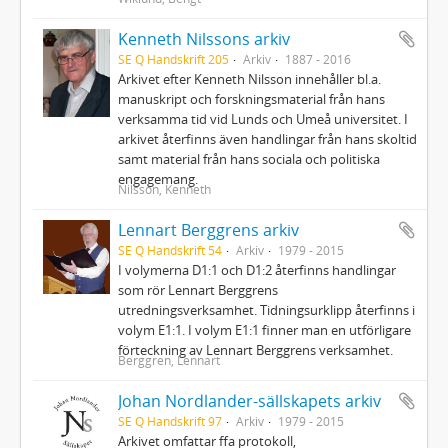
Kenneth Nilssons arkiv
SE Q Handskrift 205
Arkiv
1887 - 2016
Arkivet efter Kenneth Nilsson innehåller bl.a.
manuskript och forskningsmaterial från hans
verksamma tid vid Lunds och Umeå universitet. I
arkivet återfinns även handlingar från hans skoltid
samt material från hans sociala och politiska
engagemang.
Nilsson, Kenneth
Lennart Berggrens arkiv
SE Q Handskrift 54
Arkiv
1979 - 2015
I volymerna D1:1 och D1:2 återfinns handlingar
som rör Lennart Berggrens
utredningsverksamhet. Tidningsurklipp återfinns i
volym E1:1. I volym E1:1 finner man en utförligare
förteckning av Lennart Berggrens verksamhet.
Berggren, Lennart
Johan Nordlander-sällskapets arkiv
SE Q Handskrift 97
Arkiv
1979 - 2015
Arkivet omfattar ffa protokoll,