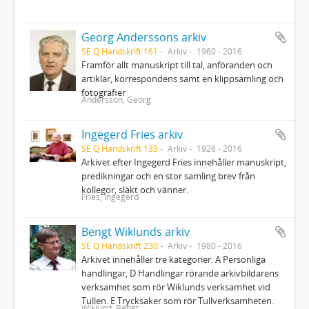
Georg Anderssons arkiv
SE Q Handskrift 161
Arkiv
1960 - 2016
Framför allt manuskript till tal, anföranden och
artiklar, korrespondens samt en klippsamling och
fotografier
Andersson, Georg
Ingegerd Fries arkiv
SE Q Handskrift 133
Arkiv
1926 - 2016
Arkivet efter Ingegerd Fries innehåller manuskript,
predikningar och en stor samling brev från
kollegor, släkt och vänner.
Fries, Ingegerd
Bengt Wiklunds arkiv
SE Q Handskrift 230
Arkiv
1980 - 2016
Arkivet innehåller tre kategorier: A Personliga
handlingar, D Handlingar rörande arkivbildarens
verksamhet som rör Wiklunds verksamhet vid
Tullen. E Trycksaker som rör Tullverksamheten.
Wiklund, Bengt