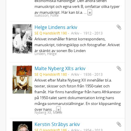
ekonomiska handlingar. Den andra serien
manuskript och egna verk B, omfattar olika typer
av manuskript. Här kan bl.a.
...
»
Isaksson, Folke
Helge Lindens arkiv
SE Q Handskrift 190
Arkiv
1912 - 2013
Arkivet innehåller främst korrespondens,
manuskript, tidningsklipp och fotografier. Arkivet
är skänkt av sonen Bo Linden
Linden, Helge
Malte Nyberg XII:s arkiv
SE Q Handskrift 180
Arkiv
1936 - 2013
Arkivet efter Malte Nyberg XII innehåller bl.a.
texter, skisser och foton från 1950-talet och
framåt. Här finns handlingar från hans Afrikaresor
på 1950-talet samt dokumentation kring hans
många sommarutställningar. En stor klippsamling
över hans
...
»
Nyberg XII, Malte
Kerstin Stråbys arkiv
SE Q Handskrift 186
Arkiv
1954 - 2013