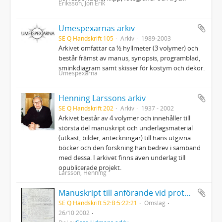
Eriksson, Jon Erik
Umespexarnas arkiv
SE Q Handskrift 105
Arkiv
1989-2003
Arkivet omfattar ca ½ hyllmeter (3 volymer) och
består främst av manus, synopsis, programblad,
sminkdiagram samt skisser för kostym och dekor.
Umespexarna
Henning Larssons arkiv
SE Q Handskrift 202
Arkiv
1937 - 2002
Arkivet består av 4 volymer och innehåller till
största del manuskript och underlagsmaterial
(utkast, bilder, anteckningar) till hans utgivna
böcker och den forskning han bedrev i samband
med dessa. I arkivet finns även underlag till
opublicerade projekt.
Larsson, Henning
Manuskript till anförande vid protestmöte mot USA:s krig i Irak Luleå stadshus
SE Q Handskrift 52:B:5:22:21
Omslag
26/10 2002