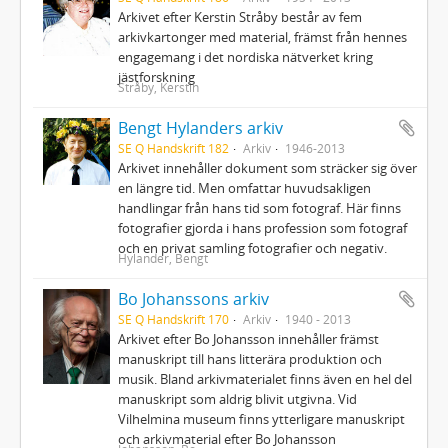
Arkivet efter Kerstin Stråby består av fem
arkivkartonger med material, främst från hennes
engagemang i det nordiska nätverket kring
jästforskning
Stråby, Kerstin
Bengt Hylanders arkiv
SE Q Handskrift 182
Arkiv
1946-2013
Arkivet innehåller dokument som sträcker sig över
en längre tid. Men omfattar huvudsakligen
handlingar från hans tid som fotograf. Här finns
fotografier gjorda i hans profession som fotograf
och en privat samling fotografier och negativ.
Hylander, Bengt
Bo Johanssons arkiv
SE Q Handskrift 170
Arkiv
1940 - 2013
Arkivet efter Bo Johansson innehåller främst
manuskript till hans litterära produktion och
musik. Bland arkivmaterialet finns även en hel del
manuskript som aldrig blivit utgivna. Vid
Vilhelmina museum finns ytterligare manuskript
och arkivmaterial efter Bo Johansson