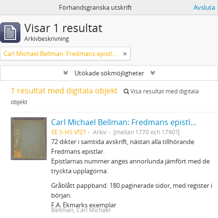
Förhandsgranska utskrift
Avsluta
Visar 1 resultat
Arkivbeskrivning
Carl Michael Bellman: Fredmans epistlar m.m.
Utökade sökmöjligheter
1 resultat med digitala objekt
Visa resultat med digitala
objekt
Carl Michael Bellman: Fredmans epistlar m.m.
SE S-HS Vf27
Arkiv
[mellan 1770 och 1790?]
72 dikter i samtida avskrift, nästan alla tillhörande
Fredmans epistlar.
Epistlarnas nummer anges annorlunda jämfört med de
tryckta upplagorna.
Gråblått pappband. 180 paginerade sidor, med register i
början.
F.A. Ekmarks exemplar
Bellman, Carl Michael