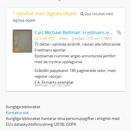
1 resultat med digitala objekt
Visa resultat med
digitala objekt
Carl Michael Bellman: Fredmans epistlar m.m.
SE S-HS Vf27
Arkiv
[mellan 1770 och 1790?]
72 dikter i samtida avskrift, nästan alla tillhörande
Fredmans epistlar.
Epistlarnas nummer anges annorlunda jämfört
med de tryckta upplagorna.
Gråblått pappband. 180 paginerade sidor, med
register i början.
F.A. Ekmarks exemplar
Bellman, Carl Michael
Kungliga biblioteket
Kontakta oss
Kungliga biblioteket hanterar dina personuppgifter i enlighet med
EU:s dataskyddsförordning (2018), GDPR.