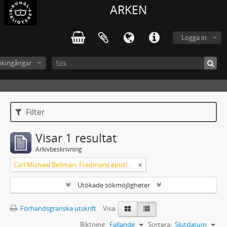
ARKEN
Logga in
ökingångar
Filter
Visar 1 resultat
Arkivbeskrivning
Carl Michael Bellman: Fredmans epistlar m.m.
Utökade sökmöjligheter
Förhandsgranska utskrift
Visa:
Riktning:
Fallande
Sortera:
Slutdatum