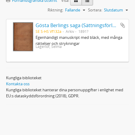
Förhandsgranska utskrift
Visa:
Riktning:
Fallande
Sortera:
Slutdatum
Gösta Berlings saga (Sättningsförlagan)
SE S-HS Vf132a
Arkiv
1891?
Egenhändigt manuskript med bläck, med många
rättelser och strykningar
Lagerlöf, Selma
Kungliga biblioteket
Kontakta oss
Kungliga biblioteket hanterar dina personuppgifter i enlighet med
EU:s dataskyddsförordning (2018), GDPR.