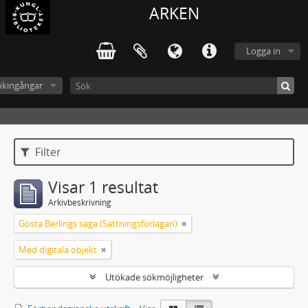
ARKEN
Logga in
ökingångar
Filter
Visar 1 resultat
Arkivbeskrivning
Gösta Berlings saga (Sättningsförlagan)
Med digitala objekt
Utökade sökmöjligheter