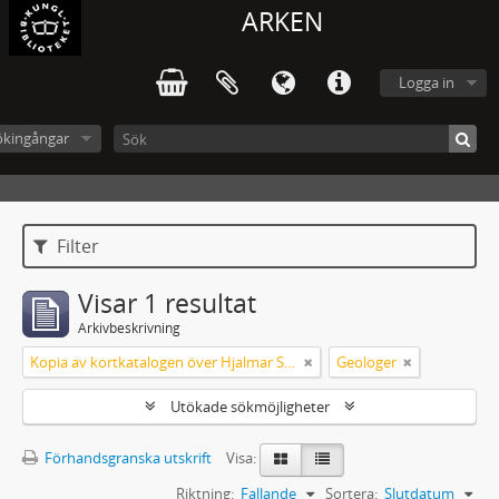
ARKEN
Logga in
ökingångar
Filter
Visar 1 resultat
Arkivbeskrivning
Kopia av kortkatalogen över Hjalmar Sjögrens bibliotek i IVA
Geologer
Utökade sökmöjligheter
Förhandsgranska utskrift
Visa:
Riktning:
Fallande
Sortera:
Slutdatum