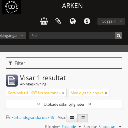
ARKEN
Logga in
ökingångar
Filter
Visar 1 resultat
Arkivbeskrivning
Koralbok till 1697 års psalmbok
Med digitala objekt
Utökade sökmöjligheter
Förhandsgranska utskrift
Visa:
Riktning:
Fallande
Sortera:
Slutdatum