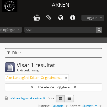
ARKEN
Logga in
ökingångar
Filter
Visar 1 resultat
Arkivbeskrivning
Axel Lundegård: Dikter : Originalmanuskript
Utökade sökmöjligheter
Förhandsgranska utskrift
Visa:
Riktning:
Fallande
Sortera:
Slutdatum