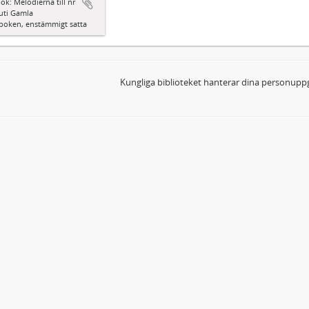
ok: Melodierna till nr
uti Gamla
boken, enstämmigt satta
Kungliga biblioteket hanterar dina personuppg