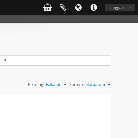
Logga in
r
Riktning:
Fallande
Sortera:
Slutdatum