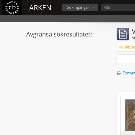
ARKEN
Sökingångar
V
Avgränsa sökresultatet:
A
Förhan