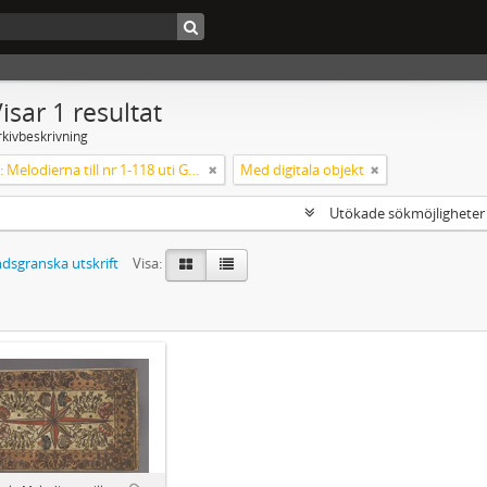
isar 1 resultat
rkivbeskrivning
Koralbok: Melodierna till nr 1-118 uti Gamla Psalmboken, enstämmigt satta
Med digitala objekt
Utökade sökmöjlighete
dsgranska utskrift
Visa: