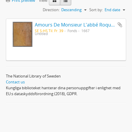
Print preview
View:
Direction:
Descending
Sort by:
End date
Amours De Monsieur L'abbé Roquette avec Mademoiselle de Montauzier par Monsieur L'abbé Le Camus 1667
SE S-HS Til. Fr. 39
Fonds
1667
Untitled
The National Library of Sweden
Contact us
Kungliga biblioteket hanterar dina personuppgifter i enlighet med
EU:s dataskyddsförordning (2018), GDPR.