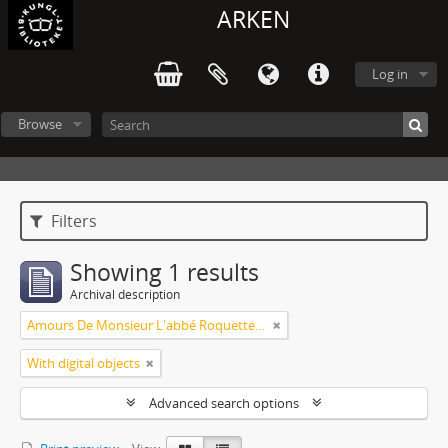
ARKEN
Log in
Browse
Filters
Showing 1 results
Archival description
Amours De Monsieur L'abbé Roquette avec Mademoiselle de Montauzier par Monsieur L'abbé Le Camus 1667
With digital objects
Advanced search options