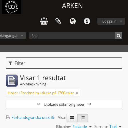
ARKEN
Logga in
ökingångar
Filter
Visar 1 resultat
Arkivbeskrivning
Horor i Stockholm i slutet på 1760-talet
Utökade sökmöjligheter
Förhandsgranska utskrift
Visa:
Riktning:
Fallande
Sortera:
Titel