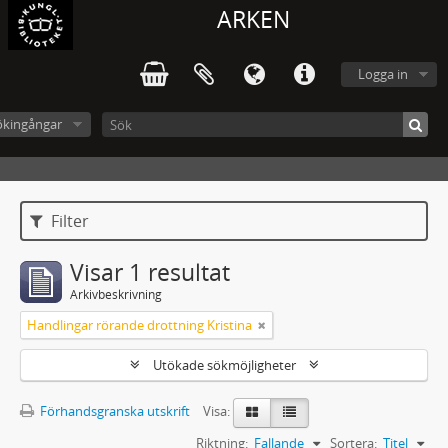
ARKEN
Logga in
ökingångar
Filter
Visar 1 resultat
Arkivbeskrivning
Handlingar rörande drottning Kristina
Utökade sökmöjligheter
Förhandsgranska utskrift
Visa:
Riktning:
Fallande
Sortera:
Titel