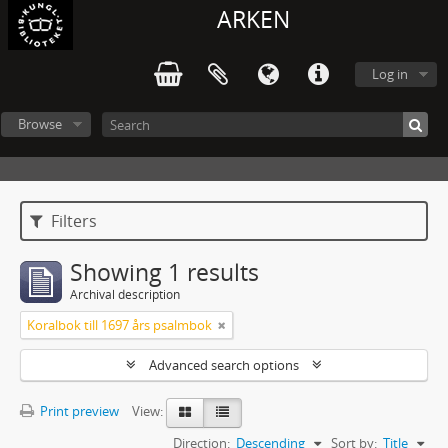
ARKEN
Log in
Browse
Filters
Showing 1 results
Archival description
Koralbok till 1697 års psalmbok
Advanced search options
Print preview
View:
Direction:
Descending
Sort by:
Title