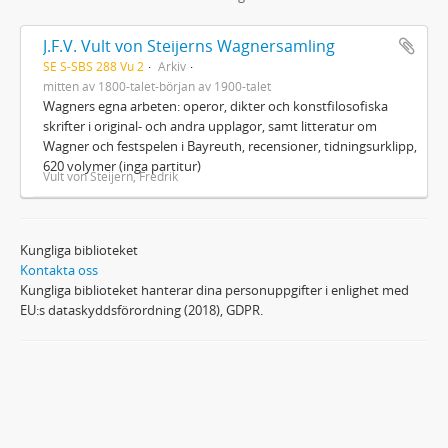
J.F.V. Vult von Steijerns Wagnersamling
SE S-SBS 288 Vu 2
Arkiv
mitten av 1800-talet-början av 1900-talet
Wagners egna arbeten: operor, dikter och konstfilosofiska
skrifter i original- och andra upplagor, samt litteratur om
Wagner och festspelen i Bayreuth, recensioner, tidningsurklipp,
620 volymer (inga partitur)
Vult von Steijern, Fredrik
Kungliga biblioteket
Kontakta oss
Kungliga biblioteket hanterar dina personuppgifter i enlighet med
EU:s dataskyddsförordning (2018), GDPR.