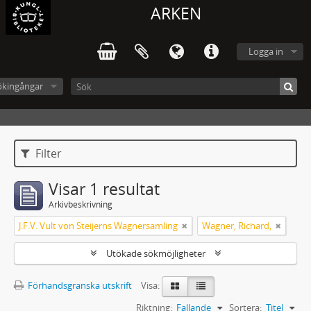
ARKEN
Logga in
ökingångar
Filter
Visar 1 resultat
Arkivbeskrivning
J.F.V. Vult von Steijerns Wagnersamling
Wagner, Richard,
Utökade sökmöjligheter
Förhandsgranska utskrift
Visa:
Riktning:
Fallande
Sortera:
Titel