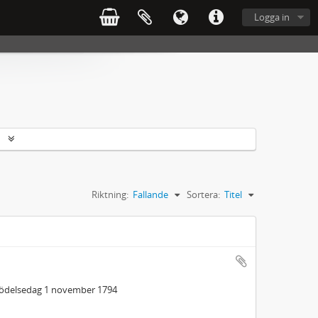
Logga in
r
Riktning:
Fallande
Sortera:
Titel
 födelsedag 1 november 1794