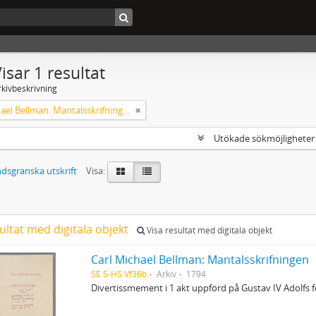
isar 1 resultat
rkivbeskrivning
Carl Michael Bellman: Mantalsskrifningen
Utökade sökmöjlighete
dsgranska utskrift
Visa:
ultat med digitala objekt
Visa resultat med digitala objekt
Carl Michael Bellman: Mantalsskrifningen
SE S-HS Vf36b
Arkiv
1794
Divertissmement i 1 akt uppförd på Gustav IV Adolfs