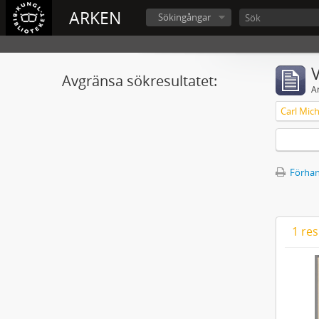
ARKEN
Sökingångar
V
Avgränsa sökresultatet:
A
Förhan
1 res