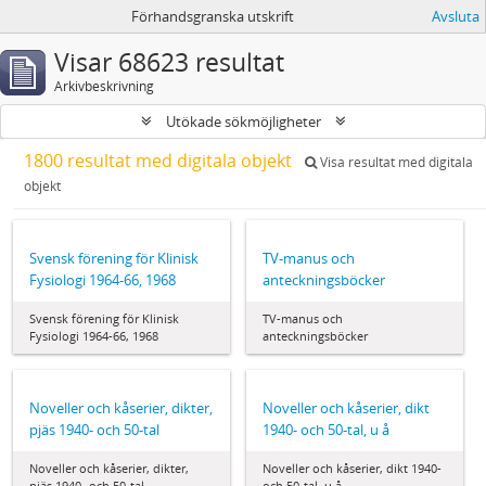
Förhandsgranska utskrift
Avsluta
Visar 68623 resultat
Arkivbeskrivning
Utökade sökmöjligheter
1800 resultat med digitala objekt
Visa resultat med digitala
objekt
Svensk förening för Klinisk
TV-manus och
Fysiologi 1964‐66, 1968
anteckningsböcker
Svensk förening för Klinisk
TV-manus och
Fysiologi 1964‐66, 1968
anteckningsböcker
Noveller och kåserier, dikter,
Noveller och kåserier, dikt
pjäs 1940- och 50-tal
1940- och 50-tal, u å
Noveller och kåserier, dikter,
Noveller och kåserier, dikt 1940-
pjäs 1940- och 50-tal
och 50-tal, u å