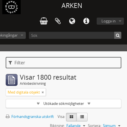
ARKEN
Logga in
ökingångar
Filter
Visar 1800 resultat
Arkivbeskrivning
Med digitala objekt
Utökade sökmöjligheter
Förhandsgranska utskrift
Visa:
Riktning:
Fallande
Sortera:
Signum