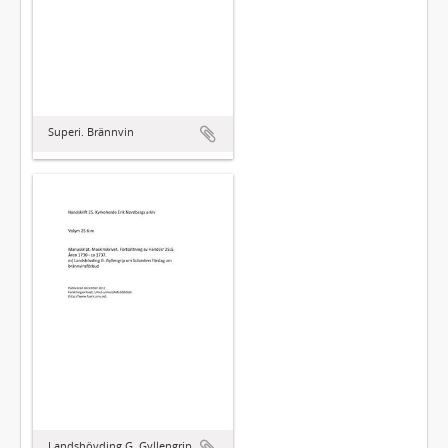
Superi. Brännvin
Landshövding G. Gyllengrip