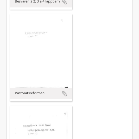
Besvären § 2; 3 á 4 lappbarn
Pastoratsreformen