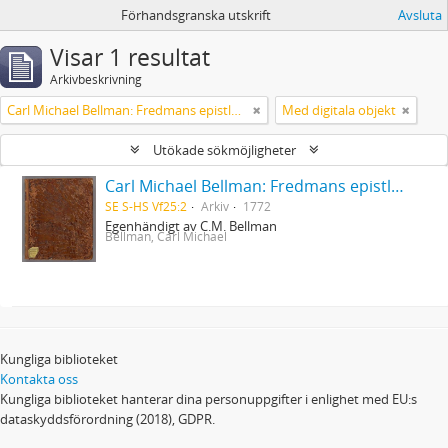
Förhandsgranska utskrift
Avsluta
Visar 1 resultat
Arkivbeskrivning
Carl Michael Bellman: Fredmans epistlar [dedicerade till J.D. Duwall] Del 2
Med digitala objekt
Utökade sökmöjligheter
Carl Michael Bellman: Fredmans epistlar [dedicerade till J.D. Duwall] Del 2
SE S-HS Vf25:2
Arkiv
1772
Egenhändigt av C.M. Bellman
Bellman, Carl Michael
Kungliga biblioteket
Kontakta oss
Kungliga biblioteket hanterar dina personuppgifter i enlighet med EU:s
dataskyddsförordning (2018), GDPR.