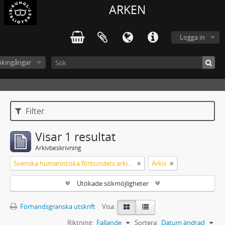
ARKEN
Logga in
ökingångar
Filter
Visar 1 resultat
Arkivbeskrivning
Svenska humanistiska förbundets arkiv: handlingar 2003-2012
Arkiv
Utökade sökmöjligheter
Förhandsgranska utskrift
Visa:
Riktning:
Fallande
Sortera:
Datum ändrad