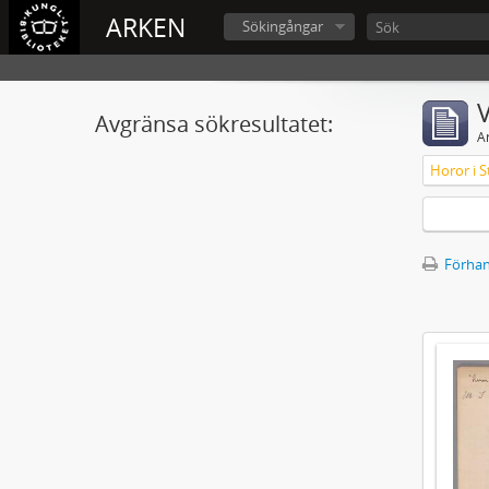
ARKEN
Sökingångar
V
Avgränsa sökresultatet:
A
Horor i S
Förhan