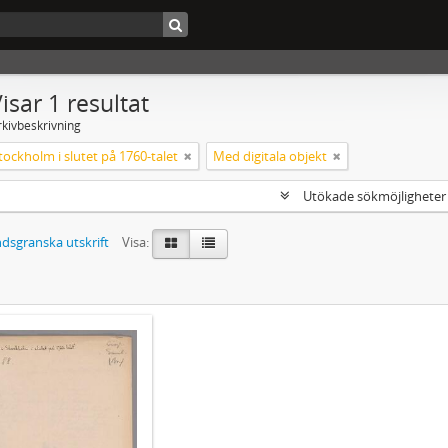
isar 1 resultat
rkivbeskrivning
tockholm i slutet på 1760-talet
Med digitala objekt
Utökade sökmöjlighete
dsgranska utskrift
Visa: