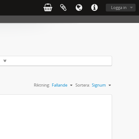
Logga in
r
Riktning:
Fallande
Sortera:
Signum