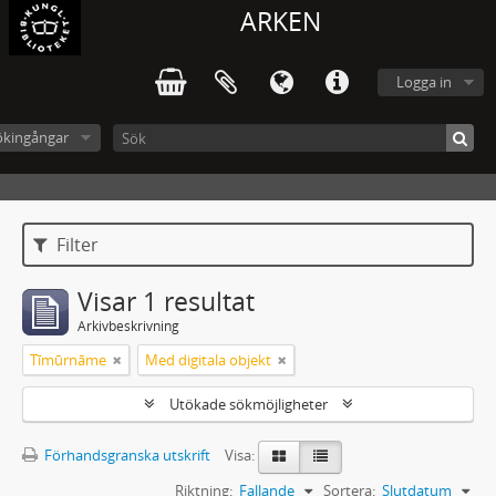
ARKEN
Logga in
ökingångar
Filter
Visar 1 resultat
Arkivbeskrivning
Tīmūrnāme
Med digitala objekt
Utökade sökmöjligheter
Förhandsgranska utskrift
Visa:
Riktning:
Fallande
Sortera:
Slutdatum